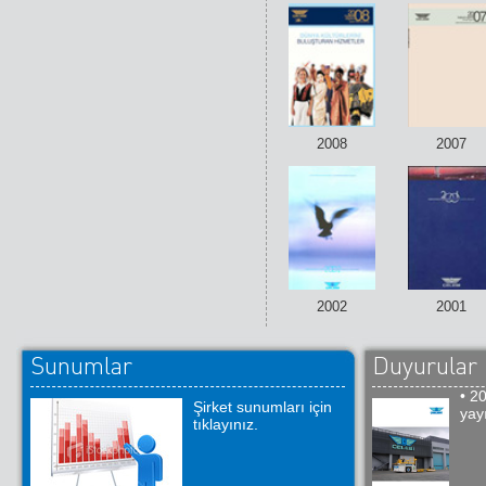
2008
2007
2002
2001
Sunumlar
Duyurular
• 2
Şirket sunumları için
yay
tıklayınız.